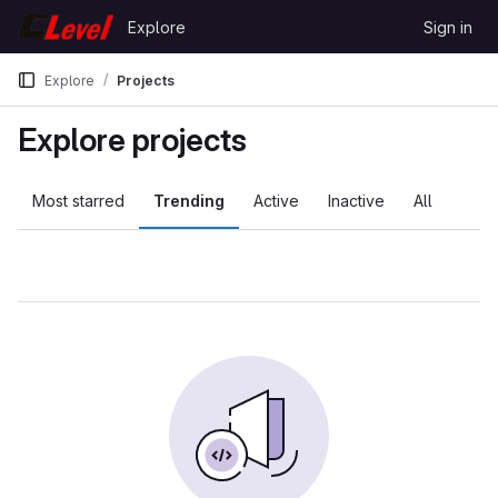
Skip to content
Explore
Sign in
GitLab
Explore
Projects
Explore projects
Most starred
Trending
Active
Inactive
All